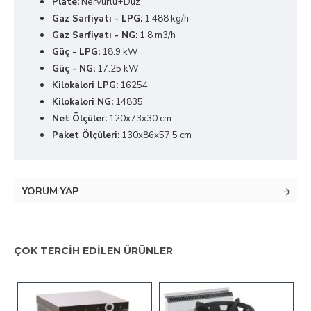
Plate:
Nervürlü+Düz
Gaz Sarfiyatı - LPG:
1.488 kg/h
Gaz Sarfiyatı - NG:
1.8 m3/h
Güç - LPG:
18.9 kW
Güç - NG:
17.25 kW
Kilokalori LPG:
16254
Kilokalori NG:
14835
Net Ölçüler:
120x73x30 cm
Paket Ölçüleri:
130x86x57,5 cm
YORUM YAP
ÇOK TERCIH EDILEN ÜRÜNLER