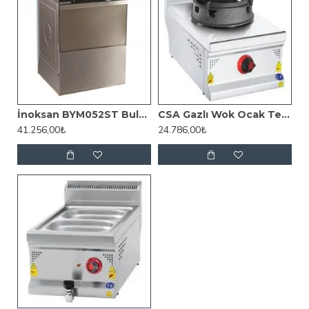
İnoksan BYM052ST Bulaşık Makinesi, 500 Tabak Kapasiteli, Tahliye Pompalı
CSA Gazlı Wok Ocak Tekli Set Üstü 40x70x30 cm KRCS.SWOG.470
41.256,00₺
24.786,00₺