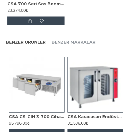
CSA 700 Seri Sos Benmari Set Üstü Elektrikli 40x70 Cm
23.274,00₺
BENZER ÜRÜNLER
BENZER MARKALAR
Atalay Gazlı Fritöz, 60x60x30 Cm, E AGF 660
CSA CS-CIH 3-700 Cihaz Altı Derin Dondurucu, 3 Çekmeceli, 210 L
CSA Karacasan Endüstriyel Mayalandırma Kabini 10 Tepsi Kapasiteli
95.796,00₺
31.536,00₺
27