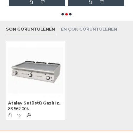
SON GÖRÜNTÜLENEN
EN ÇOK GÖRÜNTÜLENEN
Atalay Setüstü Gazlı Izgara, Yarı Nervürlü Yarı Düz, Krom Yüzeyli, 120x73x30 Cm, AGI 1273 ND CR
86.562,00₺