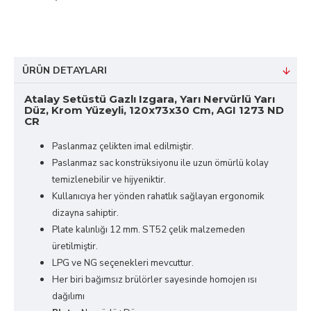
ÜRÜN DETAYLARI
Atalay Setüstü Gazlı Izgara, Yarı Nervürlü Yarı
Düz, Krom Yüzeyli, 120x73x30 Cm, AGI 1273 ND
CR
Paslanmaz çelikten imal edilmiştir.
Paslanmaz sac konstrüksiyonu ile uzun ömürlü kolay
temizlenebilir ve hijyeniktir.
Kullanıcıya her yönden rahatlık sağlayan ergonomik
dizayna sahiptir.
Plate kalınlığı 12 mm. ST52 çelik malzemeden
üretilmiştir.
LPG ve NG seçenekleri mevcuttur.
Her biri bağımsız brülörler sayesinde homojen ısı
dağılımı