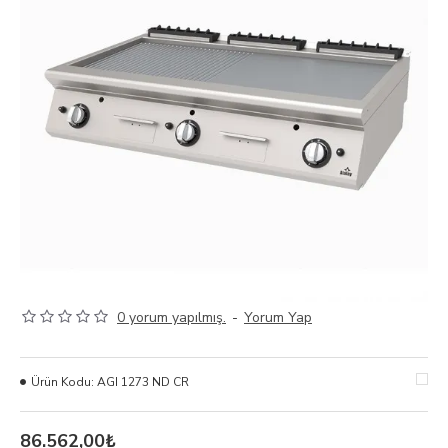
0 yorum yapılmış.
-
Yorum Yap
Ürün Kodu:
AGI 1273 ND CR
86.562,00₺