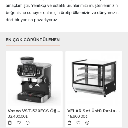
amaçlamıştır. Yenilikçi ve estetik ürünlerimizi müşterilerimizin
beğenisine sunuyor onlar için üretip ülkemizin ve dünyamızın
dört bir yanına pazarlıyoruz
EN ÇOK GÖRÜNTÜLENEN
Vosco VST-520ECS Öğütücülü Barista Espresso Kahve Makinesi, 1 Gruplu, Siyah
VELAR Set Üstü Pasta Teşhir Dolabı, 70 cm
32.400,00₺
45.900,00₺