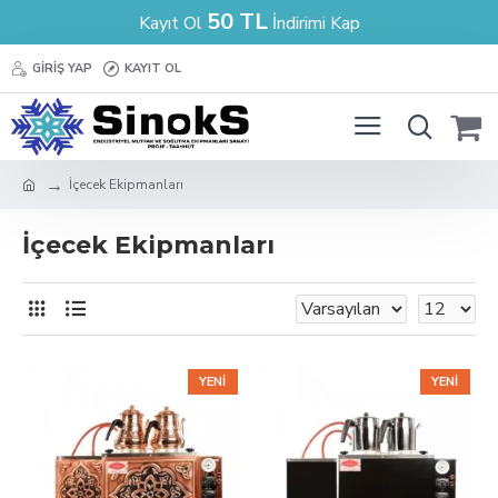
50 TL
Kayıt Ol
İndirimi Kap
GIRIŞ YAP
KAYIT OL
İçecek Ekipmanları
İçecek Ekipmanları
YENI
YENI