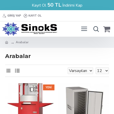
50 TL
Kayıt Ol
İndirimi Kap
GIRIŞ YAP
KAYIT OL
Arabalar
Arabalar
YENI