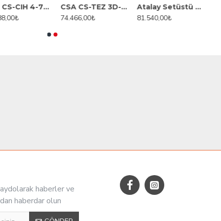
CSA CS-CIH 4-700 Cihaz Altı Buzdolabı, 4 Kapılı, 310 L
CSA CS-TEZ 3D-700 Tezgah Tipi Derin Dondurucu, 3 Kapılı, 474 L
Atalay Setüstü Gazlı Lavataşlı Izgara, 120x60x30 Cm, ALI 1273
8,00₺
74.466,00₺
81.540,00₺
aydolarak haberler ve
dan haberdar olun