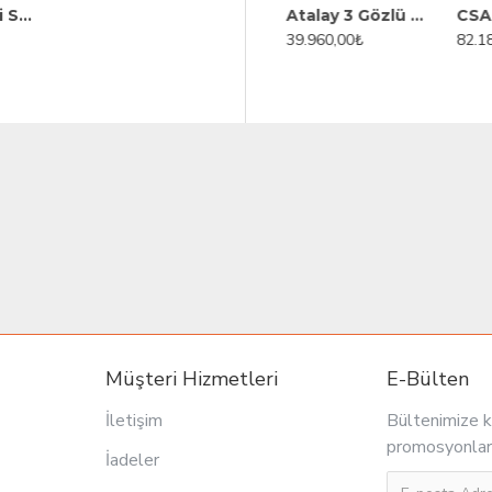
CSA 700 Seri Sos Benmari Set Üstü Elektrikli 40x70 Cm
Atalay Nervürlü Elektrikli Izgara, 80x90 cm, AEI-890-N
Atalay 3 Gözlü Elektrikli Döner Ocağı, ADE-3S
Atalay 3 Gözlü Alttan Motorlu Elektrikli Döner Ocağı, ADE-3A
0₺
28.620,00₺
39.960,00₺
82.18
Müşteri Hizmetleri
E-Bülten
İletişim
Bültenimize k
promosyonlar
İadeler