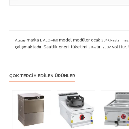
marka
model modüler ocak
Atalay
E AEO-460
304K Paslanmaz 
çalışmaktadır. Saatlik enerji tüketimi
tır.
volttur. 
3 Kw
230V
ÇOK TERCIH EDILEN ÜRÜNLER