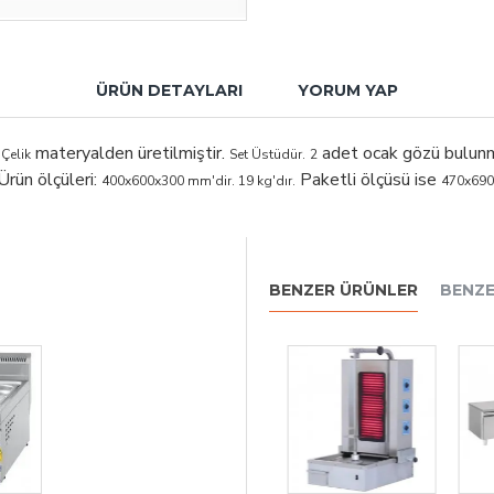
ÜRÜN DETAYLARI
YORUM YAP
materyalden üretilmiştir.
adet ocak gözü bulun
Çelik
Set Üstüdür.
2
Ürün ölçüleri:
Paketli ölçüsü ise
400x600x300 mm'dir. 19 kg'dır.
470x690x
BENZER ÜRÜNLER
BENZ