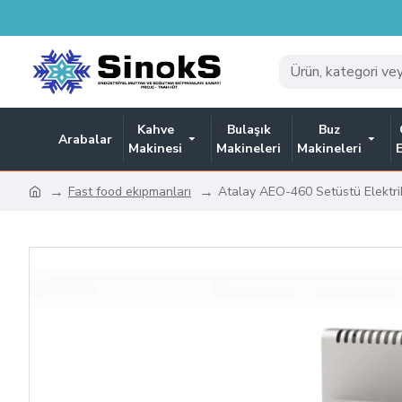
Kahve
Bulaşık
Buz
Arabalar
Makinesi
Makineleri
Makineleri
Fast food ekıpmanları
Atalay AEO-460 Setüstü Elektri