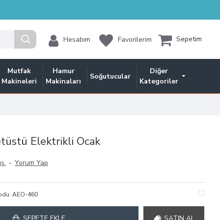
Sepetim
Hesabım
Favorilerim
Mutfak
Hamur
Diğer
Soğutucular
Makineleri
Makinaları
Kategoriler
üstü Elektrikli Ocak
ş.
-
Yorum Yap
odu:
AEO-460
SEPETE EKLE
SATIN AL