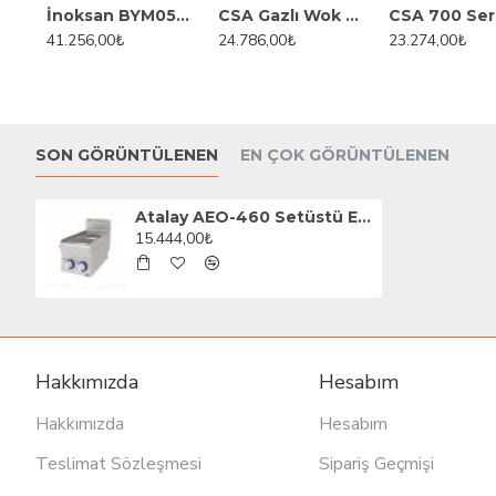
İnoksan BYM052ST Bulaşık Makinesi, 500 Tabak Kapasiteli, Tahliye Pompalı
CSA Gazlı Wok Ocak Tekli Set Üstü 40x70x30 cm KRCS.SWOG.470
41.256,00₺
24.786,00₺
23.274,00₺
64.800,0
SON GÖRÜNTÜLENEN
EN ÇOK GÖRÜNTÜLENEN
Atalay AEO-460 Setüstü Elektrikli Ocak
15.444,00₺
Hakkımızda
Hesabım
Hakkımızda
Hesabım
Teslimat Sözleşmesi
Sipariş Geçmişi