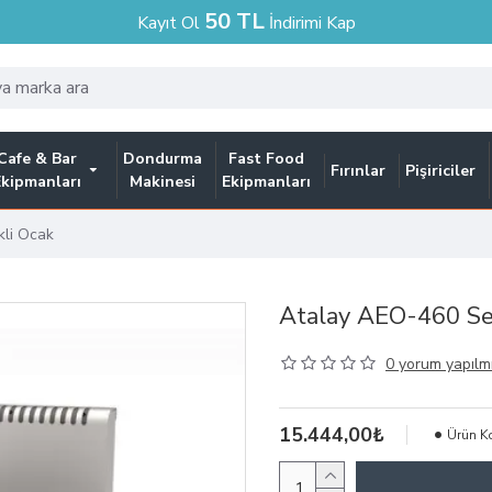
50 TL
Kayıt Ol
İndirimi Kap
Cafe & Bar
Dondurma
Fast Food
Fırınlar
Pişiriciler
Ekipmanları
Makinesi
Ekipmanları
kli Ocak
Atalay AEO-460 Set
0 yorum yapılmı
15.444,00₺
Ürün K