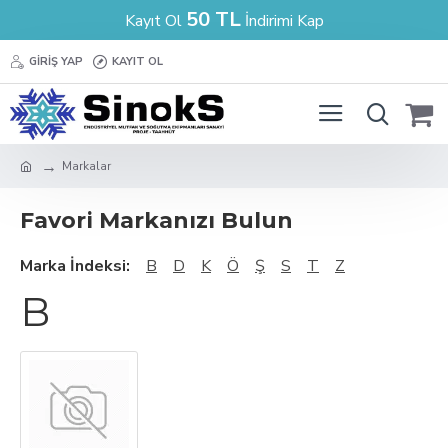
50 TL
Kayıt Ol
İndirimi Kap
GIRIŞ YAP
KAYIT OL
Markalar
Favori Markanızı Bulun
Marka İndeksi:
B
D
K
Ö
Ş
S
T
Z
B