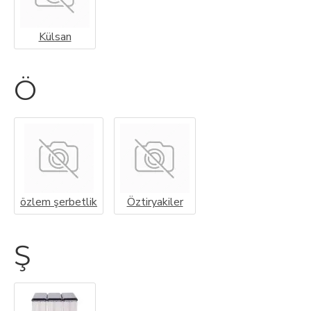
Külsan
Ö
özlem şerbetlik
Öztiryakiler
Ş