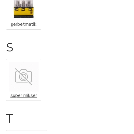
şerbetmatik
S
super mikser
T