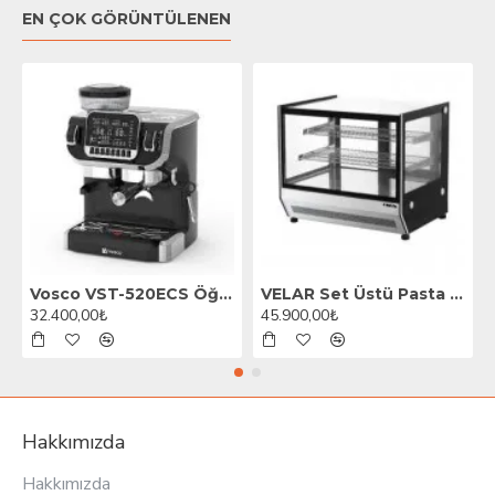
EN ÇOK GÖRÜNTÜLENEN
Vosco VST-520ECS Öğütücülü Barista Espresso Kahve Makinesi, 1 Gruplu, Siyah
VELAR Set Üstü Pasta Teşhir Dolabı, 70 cm
32.400,00₺
45.900,00₺
Hakkımızda
Hakkımızda