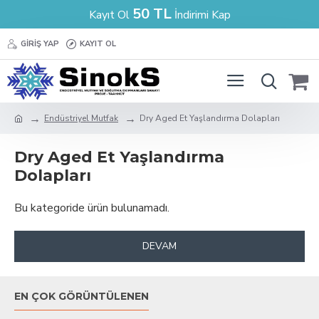
50 TL
Kayıt Ol
İndirimi Kap
GIRIŞ YAP
KAYIT OL
Endüstriyel Mutfak
Dry Aged Et Yaşlandırma Dolapları
Dry Aged Et Yaşlandırma
Dolapları
Bu kategoride ürün bulunamadı.
DEVAM
EN ÇOK GÖRÜNTÜLENEN