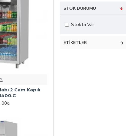
STOK DURUMU
Stokta Var
ETIKETLER
A
labı 2 Cam Kapılı
1400.C
8,00₺