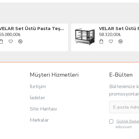
VELAR Set Üstü Pasta Teşhir Dolabı, 70 cm
55.080,00₺
58.320,00₺
Müşteri Hizmetleri
E-Bülten
İletişim
Bültenimize k
promosyonlar
İadeler
Site Haritası
Markalar
Gizlilik İlkeler
ediyorum.