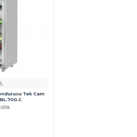
A
Dondurucu Tek Cam
DBL.700.C
0,00₺