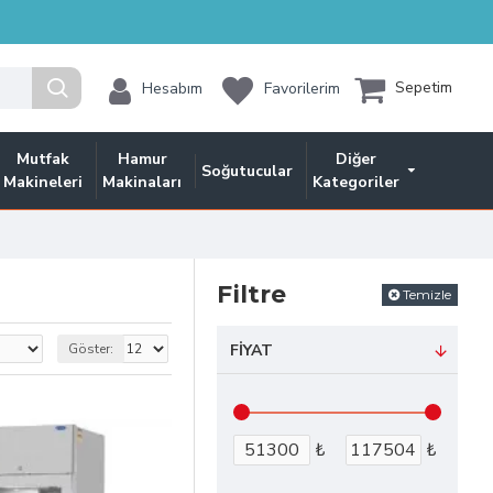
Sepetim
Hesabım
Favorilerim
Mutfak
Hamur
Diğer
Soğutucular
Makineleri
Makinaları
Kategoriler
Filtre
Temizle
Göster:
FIYAT
₺
₺