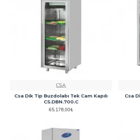
CSA
Csa Dik Tip Buzdolabı Tek Cam Kapılı
Csa D
CS.DBN.700.C
65.178,00₺