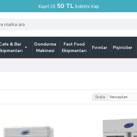
50 TL
Kayıt Ol
İndirimi Kap
Cafe & Bar
Dondurma
Fast Food
Fırınlar
Pişiriciler
Ekipmanları
Makinesi
Ekipmanları
Sırala: