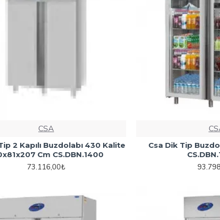
CSA
CS
Tip 2 Kapılı Buzdolabı 430 Kalite
Csa Dik Tip Buzdo
0x81x207 Cm CS.DBN.1400
CS.DBN.
73.116,00₺
93.79