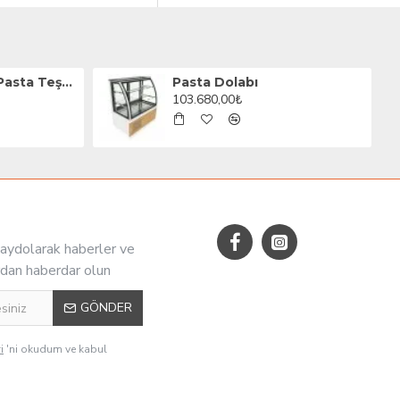
VELAR Set Üstü Pasta Teşhir Dolabı 90 cm
Pasta Dolabı
103.680,00₺
aydolarak haberler ve
dan haberdar olun
GÖNDER
i
'ni okudum ve kabul